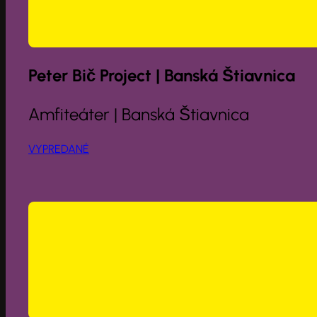
Peter Bič Project | Banská Štiavnica
Amfiteáter | Banská Štiavnica
VYPREDANÉ