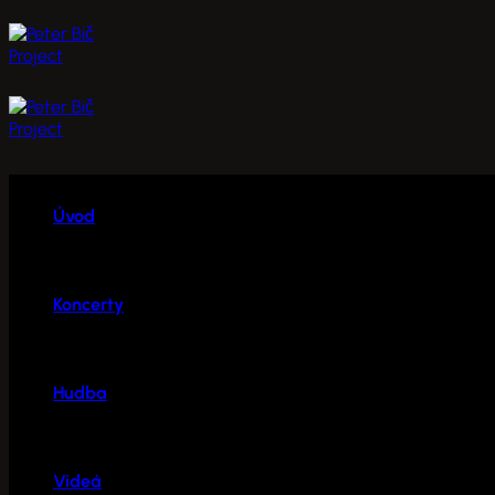
Skip
to
content
Úvod
Koncerty
Hudba
Videá